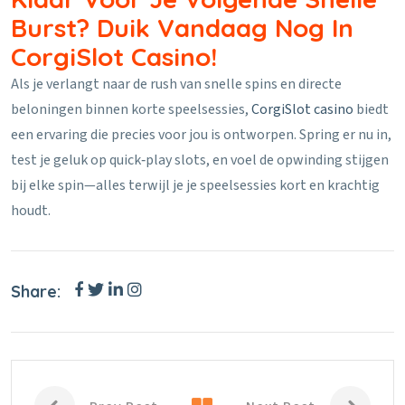
Burst? Duik Vandaag Nog In
CorgiSlot Casino!
Als je verlangt naar de rush van snelle spins en directe
beloningen binnen korte speelsessies,
CorgiSlot casino
biedt
een ervaring die precies voor jou is ontworpen. Spring er nu in,
test je geluk op quick‑play slots, en voel de opwinding stijgen
bij elke spin—alles terwijl je je speelsessies kort en krachtig
houdt.
Share: