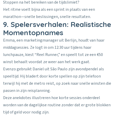
Stoppen na het bereiken van de tijdslimiet?
Het ritme voelt bijna als een sprint in plaats van een
marathon—snelle beslissingen, snelle resultaten.
9. Spelersverhalen: Realistische
Momentopnames
Emma, een marketingmanager uit Berlijn, houdt van haar
middagsessies. Ze logt in om 12:30 uur tijdens haar
lunchpauze, kiest “Reel Runner,” en speelt tot ze een €50
winst behaalt voordat ze weer aan het werk gaat.
Evenzo gebruikt Daniel uit São Paulo zijn avondpendel als
speeltijd. Hij bladert door korte spellen op zijn telefoon
terwijl hij met de metro reist, op zoek naar snelle winsten die
passen in zijn reisplanning.
Deze anekdotes illustreren hoe korte sessies onderdeel
worden van de dagelijkse routine zonder dat er grote blokken
tijd of geld voor nodig zijn.