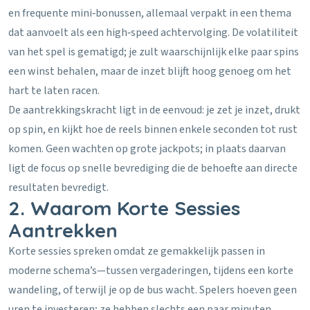
en frequente mini‑bonussen, allemaal verpakt in een thema
dat aanvoelt als een high‑speed achtervolging. De volatiliteit
van het spel is gematigd; je zult waarschijnlijk elke paar spins
een winst behalen, maar de inzet blijft hoog genoeg om het
hart te laten racen.
De aantrekkingskracht ligt in de eenvoud: je zet je inzet, drukt
op spin, en kijkt hoe de reels binnen enkele seconden tot rust
komen. Geen wachten op grote jackpots; in plaats daarvan
ligt de focus op snelle bevrediging die de behoefte aan directe
resultaten bevredigt.
2. Waarom Korte Sessies
Aantrekken
Korte sessies spreken omdat ze gemakkelijk passen in
moderne schema’s—tussen vergaderingen, tijdens een korte
wandeling, of terwijl je op de bus wacht. Spelers hoeven geen
uren te investeren; ze hebben slechts een paar minuten