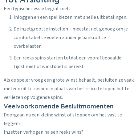
Een typische sessie begint met:
Inloggen en een spel kiezen met snelle uitbetalingen.
De inzetgrootte instellen – meestal net genoeg om je
comfortabel te voelen zonder je bankroll te
overbelasten.
Een reeks spins starten totdat een vooraf bepaalde
tijdslimiet of winstdoel is bereikt.
Als de speler vroeg een grote winst behaalt, besluiten ze vaak
meteen uit te cashen in plaats van het risico te lopen het te
verliezen op volgende spins.
Veelvoorkomende Besluitmomenten
Doorgaan na een kleine winst of stoppen om het vast te
leggen?
Inzetten verhogen na een reeks wins?