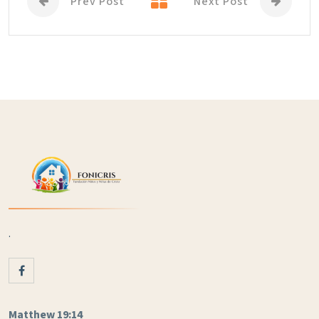
Prev Post
Next Post
.
Matthew 19:14