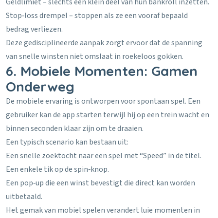
Geldlimiet – slechts een klein deel van hun bankroll inzetten.
Stop‑loss drempel – stoppen als ze een vooraf bepaald
bedrag verliezen.
Deze gedisciplineerde aanpak zorgt ervoor dat de spanning
van snelle winsten niet omslaat in roekeloos gokken.
6. Mobiele Momenten: Gamen
Onderweg
De mobiele ervaring is ontworpen voor spontaan spel. Een
gebruiker kan de app starten terwijl hij op een trein wacht en
binnen seconden klaar zijn om te draaien.
Een typisch scenario kan bestaan uit:
Een snelle zoektocht naar een spel met “Speed” in de titel.
Een enkele tik op de spin‑knop.
Een pop‑up die een winst bevestigt die direct kan worden
uitbetaald.
Het gemak van mobiel spelen verandert luie momenten in