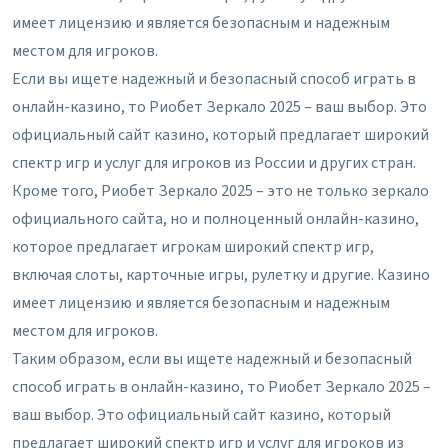
имеет лицензию и является безопасным и надежным
местом для игроков.
Если вы ищете надежный и безопасный способ играть в
онлайн-казино, то Риобет Зеркало 2025 – ваш выбор. Это
официальный сайт казино, который предлагает широкий
спектр игр и услуг для игроков из России и других стран.
Кроме того, Риобет Зеркало 2025 – это не только зеркало
официального сайта, но и полноценный онлайн-казино,
которое предлагает игрокам широкий спектр игр,
включая слоты, карточные игры, рулетку и другие. Казино
имеет лицензию и является безопасным и надежным
местом для игроков.
Таким образом, если вы ищете надежный и безопасный
способ играть в онлайн-казино, то Риобет Зеркало 2025 –
ваш выбор. Это официальный сайт казино, который
предлагает широкий спектр игр и услуг для игроков из