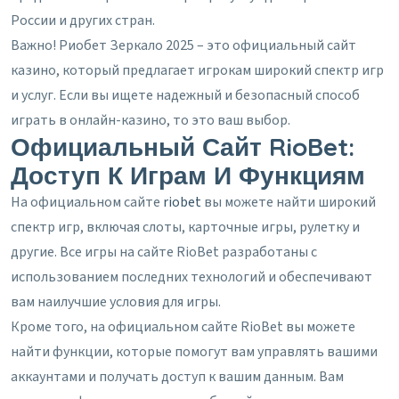
России и других стран.
Важно! Риобет Зеркало 2025 – это официальный сайт
казино, который предлагает игрокам широкий спектр игр
и услуг. Если вы ищете надежный и безопасный способ
играть в онлайн-казино, то это ваш выбор.
Официальный Сайт RioBet:
Доступ К Играм И Функциям
На официальном сайте
riobet
вы можете найти широкий
спектр игр, включая слоты, карточные игры, рулетку и
другие. Все игры на сайте RioBet разработаны с
использованием последних технологий и обеспечивают
вам наилучшие условия для игры.
Кроме того, на официальном сайте RioBet вы можете
найти функции, которые помогут вам управлять вашими
аккаунтами и получать доступ к вашим данным. Вам