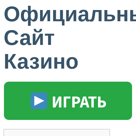
Официальн
Сайт
Казино
ИГРАТЬ