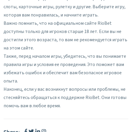
слоты, карточные игры, рулетку и другие. Выберите игру,
которая вам понравилась, и начните играть.
Важно помнить, что на официальном сайте RioBet
доступны только для игроков старше 18 лет. Если вы не
достигли этого возраста, то вам не рекомендуется играть
на этом сайте.
Также, перед началом игры, убедитесь, что вы понимаете
правила игры и условия ее проведения. Это поможет вам
избежать ошибок и обеспечит вам безопасное игровое
опыта.
Наконец, если у вас возникнут вопросы или проблемы, не
стесняйтесь обращаться к поддержке RioBet. Они готовы
помочь вам в любое время.