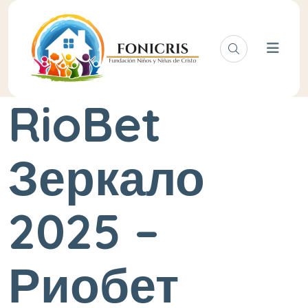
Skip to content
28 De June De 2026
RioBet
Зеркало
2025 –
Риобет