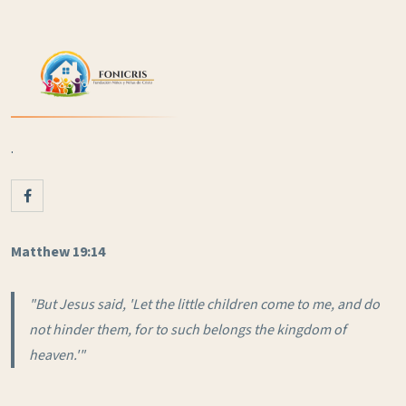
.
Matthew 19:14
"But Jesus said, 'Let the little children come to me, and do
not hinder them, for to such belongs the kingdom of
heaven.'"