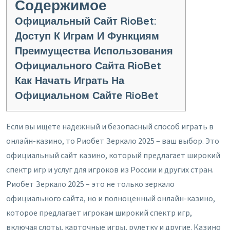
Содержимое
Официальный Сайт RioBet:
Доступ К Играм И Функциям
Преимущества Использования
Официального Сайта RioBet
Как Начать Играть На
Официальном Сайте RioBet
Если вы ищете надежный и безопасный способ играть в
онлайн-казино, то Риобет Зеркало 2025 – ваш выбор. Это
официальный сайт казино, который предлагает широкий
спектр игр и услуг для игроков из России и других стран.
Риобет Зеркало 2025 – это не только зеркало
официального сайта, но и полноценный онлайн-казино,
которое предлагает игрокам широкий спектр игр,
включая слоты, карточные игры, рулетку и другие. Казино