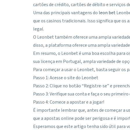
cartões de crédito, cartões de débito e serviços
Uma das principais vantagens do
leon bet
Leonbet
que os casinos tradicionais. Isso significa que 
legal.
O Leonbet também oferece uma ampla variedade d
disso, a plataforma oferece uma ampla variedade 
Em resumo, o Leonbet é uma boa escolha para os
sua licença em Portugal, ampla variedade de opç
Para começar a usar o Leonbet, basta seguir os p
Passo 1: Acesse o site do Leonbet
Passo 2: Clique no botão “Registre-se” e preench
Passo 3: Verifique sua conta e faça o seu primeiro
Passo 4: Comece a apostar e a jogar!
É importante lembrar que, antes de começar a us
que a apostas online pode ser perigosa e é impor
Esperamos que este artigo tenha sido útil para v