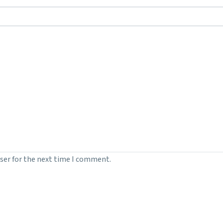
ser for the next time I comment.