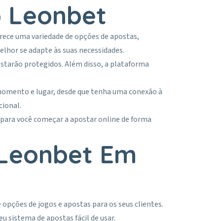
o Leonbet
erece uma variedade de opções de apostas,
elhor se adapte às suas necessidades.
 estarão protegidos. Além disso, a plataforma
 momento e lugar, desde que tenha uma conexão à
cional.
 para você começar a apostar online de forma
 Leonbet Em
opções de jogos e apostas para os seus clientes.
 sistema de apostas fácil de usar.