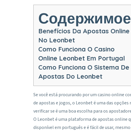
Содержимое
Benefícios Da Apostas Online
No Leonbet
Como Funciona O Casino
Online Leonbet Em Portugal
Como Funciona O Sistema De
Apostas Do Leonbet
Se você está procurando por um casino online co
de apostas e jogos, o Leonbet é uma das opções 
verificar se é uma boa escolha para os apostador
O Leonbet é uma plataforma de apostas online qu
disponível em português e é fácil de usar, mesm