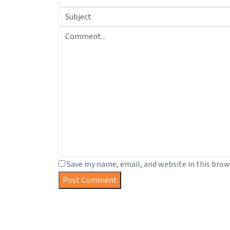
Save my name, email, and website in this brow