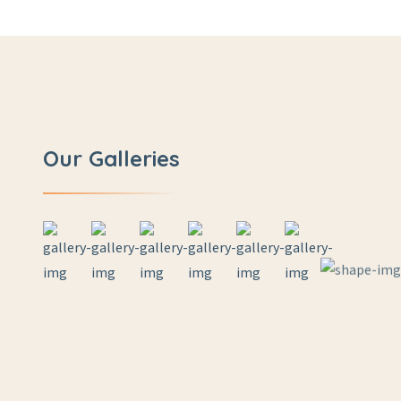
Our Galleries