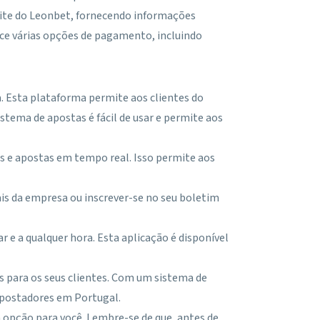
 site do Leonbet, fornecendo informações
ece várias opções de pagamento, incluindo
 Esta plataforma permite aos clientes do
stema de apostas é fácil de usar e permite aos
as e apostas em tempo real. Isso permite aos
is da empresa ou inscrever-se no seu boletim
e a qualquer hora. Esta aplicação é disponível
 para os seus clientes. Com um sistema de
apostadores em Portugal.
a opção para você. Lembre-se de que, antes de