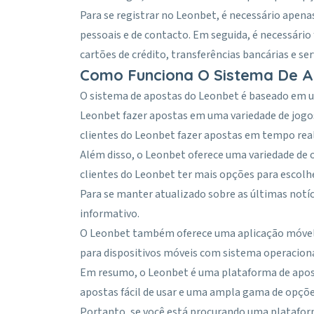
Para se registrar no Leonbet, é necessário apen
pessoais e de contacto. Em seguida, é necessári
cartões de crédito, transferências bancárias e s
Como Funciona O Sistema De A
O sistema de apostas do Leonbet é baseado em u
Leonbet fazer apostas em uma variedade de jogos,
clientes do Leonbet fazer apostas em tempo real
Além disso, o Leonbet oferece uma variedade de o
clientes do Leonbet ter mais opções para escolh
Para se manter atualizado sobre as últimas notí
informativo.
O Leonbet também oferece uma aplicação móvel pa
para dispositivos móveis com sistema operaciona
Em resumo, o Leonbet é uma plataforma de aposta
apostas fácil de usar e uma ampla gama de opçõ
Portanto, se você está procurando uma plataforma