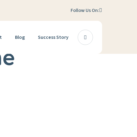
Follow Us On:
t
Blog
Success Story
ne